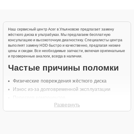
качественный ремонт и понятные объяснения по результатам
диагностики.
Наш сервисный центр Acer в Ульяновске предлагает замену
жёсткого диска в ультрабуках. Мы предлагаем бесплатную
консультацию и высокоточную диагностику. Специалисты центра
выполнят замену HDD быстро и качественно, предлагая низкие
цены и скидки. Все необходимые запчасти, включая оригинальные
и проверенные аналоги, всегда в наличии.
Частые причины поломки
Физические повреждения жёсткого диска
Износ из-за долговременной эксплуатации
Перегрев компонентов
Развернуть
Ошибки при чтении или записи данных
Поломка контроллера
Для начала ремонта позвоните по телефону +7 (958) 295-29-36
или оставьте
Заявку на сайте
, после чего специалист свяжется с