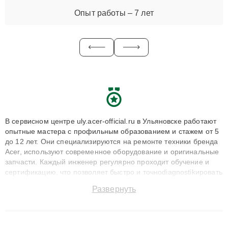
Опыт работы – 7 лет
В сервисном центре uly.acer-official.ru в Ульяновске работают
опытные мастера с профильным образованием и стажем от 5
до 12 лет. Они специализируются на ремонте техники бренда
Acer, используют современное оборудование и оригинальные
запчасти. Каждый инженер регулярно проходит обучение и
сертификацию, что позволяет быстро и точноdiagnostikировать
поломки и восстанавливать технику с сохранением гарантии
Развернуть
до 3 лет. Наши мастера решают сложные случаи: от замены
матриц и материнских плат до ремонта после залития и
восстановления данных. Благодаря высокой квалификации и
ответственному подходу клиенты получают быстрый,