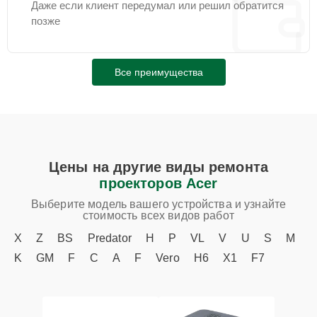
Даже если клиент передумал или решил обратится
позже
Все преимущества
Цены на другие виды ремонта
проекторов Acer
Выберите модель вашего устройства и узнайте
стоимость всех видов работ
X
Z
BS
Predator
H
P
VL
V
U
S
M
K
GM
F
C
A
F
Vero
H6
X1
F7