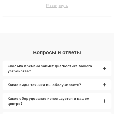
поломки и восстанавливать технику с сохранением гарантии
Развернуть
до 3 лет. Наши мастера решают сложные случаи: от замены
матриц и материнских плат до ремонта после залития и
восстановления данных. Благодаря высокой квалификации и
ответственному подходу клиенты получают быстрый,
качественный ремонт и понятные объяснения по результатам
диагностики.
Вопросы и ответы
Сколько времени займет диагностика вашего
+
устройства?
+
Какие виды техники вы обслуживаете?
Какое оборудование используется в вашем
+
центре?