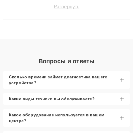
поломки и восстанавливать технику с сохранением гарантии
Развернуть
до 3 лет. Наши мастера решают сложные случаи: от замены
матриц и материнских плат до ремонта после залития и
восстановления данных. Благодаря высокой квалификации и
ответственному подходу клиенты получают быстрый,
качественный ремонт и понятные объяснения по результатам
диагностики.
Вопросы и ответы
Сколько времени займет диагностика вашего
+
устройства?
+
Какие виды техники вы обслуживаете?
Какое оборудование используется в вашем
+
центре?