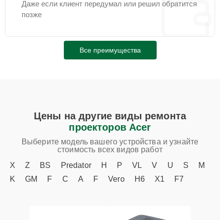
Даже если клиент передумал или решил обратится
позже
Все преимущества
Цены на другие виды ремонта
проекторов Acer
Выберите модель вашего устройства и узнайте
стоимость всех видов работ
X
Z
BS
Predator
H
P
VL
V
U
S
M
K
GM
F
C
A
F
Vero
H6
X1
F7