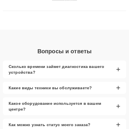
до 3 лет. Наши мастера решают сложные случаи: от замены
матриц и материнских плат до ремонта после залития и
восстановления данных. Благодаря высокой квалификации и
ответственному подходу клиенты получают быстрый,
качественный ремонт и понятные объяснения по результатам
диагностики.
Вопросы и ответы
Сколько времени займет диагностика вашего
+
устройства?
+
Какие виды техники вы обслуживаете?
Какое оборудование используется в вашем
+
центре?
+
Как можно узнать статус моего заказа?