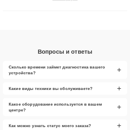
до 3 лет. Наши мастера решают сложные случаи: от замены
матриц и материнских плат до ремонта после залития и
восстановления данных. Благодаря высокой квалификации и
ответственному подходу клиенты получают быстрый,
качественный ремонт и понятные объяснения по результатам
диагностики.
Вопросы и ответы
Сколько времени займет диагностика вашего
+
устройства?
+
Какие виды техники вы обслуживаете?
Какое оборудование используется в вашем
+
центре?
+
Как можно узнать статус моего заказа?