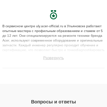
В сервисном центре uly.acer-official.ru в Ульяновске работают
опытные мастера с профильным образованием и стажем от 5
до 12 лет. Они специализируются на ремонте техники бренда
Acer, используют современное оборудование и оригинальные
запчасти. Каждый инженер регулярно проходит обучение и
сертификацию, что позволяет быстро и точноdiagnostikировать
поломки и восстанавливать технику с сохранением гарантии
Развернуть
до 3 лет. Наши мастера решают сложные случаи: от замены
матриц и материнских плат до ремонта после залития и
восстановления данных. Благодаря высокой квалификации и
ответственному подходу клиенты получают быстрый,
качественный ремонт и понятные объяснения по результатам
диагностики.
Вопросы и ответы